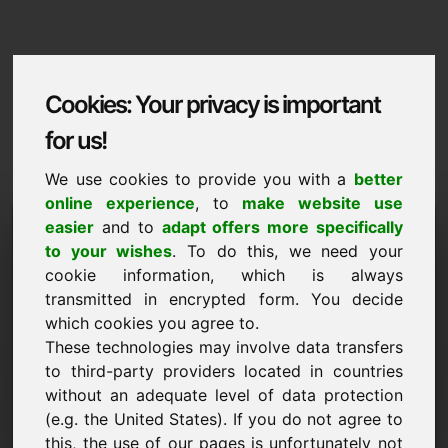
Cookies: Your privacy is important
for us!
We use cookies to provide you with a
better
online experience
, to
make website use
Domaininformation
easier
and to
adapt offers more specifically
to your wishes
. To do this, we need your
Domaininformation | Francais
cookie information, which is always
Prix preferentiel : 500,00 Euro (hors TVA)
transmitted in encrypted form. You decide
which cookies you agree to.
NOUVEAU
These technologies may involve data transfers
Des alternatives de domaines attractives directement sur
to third-party providers located in countries
Find-Your-Domain.eu
découvrir ->
without an adequate level of data protection
(e.g. the United States). If you do not agree to
this, the use of our pages is unfortunately not